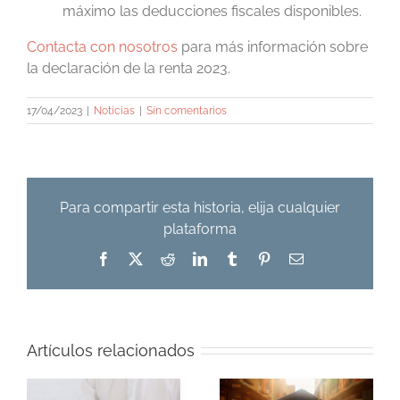
máximo las deducciones fiscales disponibles.
Contacta con nosotros
para más información sobre
la declaración de la renta 2023.
17/04/2023
|
Noticias
|
Sin comentarios
Para compartir esta historia, elija cualquier
plataforma
Facebook
X
Reddit
LinkedIn
Tumblr
Pinterest
Correo
electrónico
Artículos relacionados
Cotización de