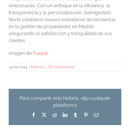
innecesarias. Con un enfoque en la eficiencia, la
transparencia y la personalización, Admigestión
Norte establece nuevos estándares de excelencia
en la gestión de propiedades en Madrid,
asegurando la satisfacción y tranquilidad de sus
clientes.
Imagen de
Freepik
14/02/2024
|
Noticias
|
Sin comentarios
Para compartir esta historia, elija cualquier
plataforma
Facebook
X
Reddit
LinkedIn
Tumblr
Pinterest
Correo
electrónico