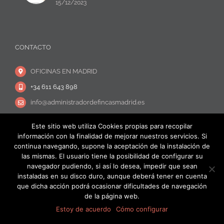
15/12/2023
CONTACTO
OFICINAS EN MADRID
+34 611 643 898
info@administradordefincasmadrid.es
Este sitio web utiliza Cookies propias para recopilar
información con la finalidad de mejorar nuestros servicios. Si
continua navegando, supone la aceptación de la instalación de
las mismas. El usuario tiene la posibilidad de configurar su
navegador pudiendo, si así lo desea, impedir que sean
Copyright © Admigestión Norte |
Aviso Legal
|
Política de privacidad y
instaladas en su disco duro, aunque deberá tener en cuenta
Protección de datos
que dicha acción podrá ocasionar dificultades de navegación
de la página web.
Facebook
X
Estoy de acuerdo
Cómo configurar