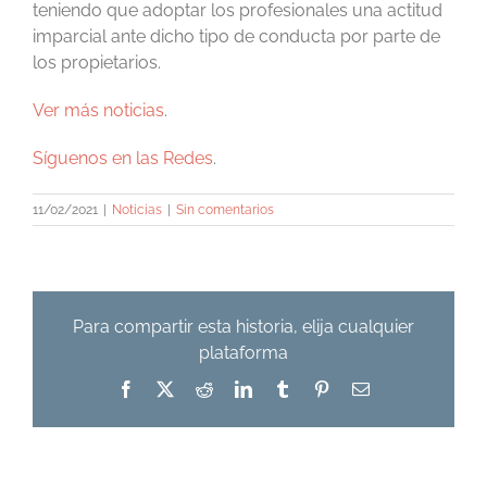
teniendo que adoptar los profesionales una actitud
imparcial ante dicho tipo de conducta por parte de
los propietarios.
Ver más noticias
.
Síguenos en las Redes
.
11/02/2021
|
Noticias
|
Sin comentarios
Para compartir esta historia, elija cualquier
plataforma
Facebook
X
Reddit
LinkedIn
Tumblr
Pinterest
Correo
electrónico