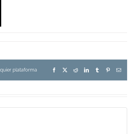
alquier plataforma
Facebook
X
Reddit
LinkedIn
Tumblr
Pinterest
Correo
electró