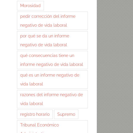
Morosidad
pedir corrección del informe
negativo de vida laboral
por qué se da un informe
negativo de vida laboral
qué consecuencias tiene un
informe negativo de vida laboral
qué es un informe negativo de
vida laboral
razones del informe negativo de
vida laboral
registro horario
Supremo
Tribunal Económico