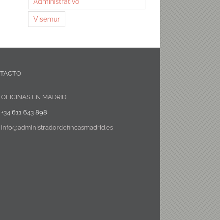
Administrativo
Visemur
TACTO
OFICINAS EN MADRID
+34 611 643 898
info@administradordefincasmadrid.es