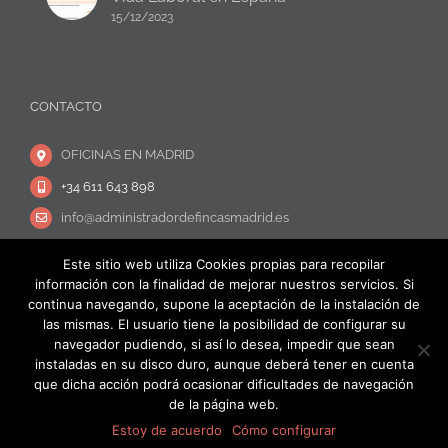
15/12/2023
CONTACTO
OFICINAS EN MADRID
+34 611 643 898
info@administradordefincasmadrid.es
Este sitio web utiliza Cookies propias para recopilar
información con la finalidad de mejorar nuestros servicios. Si
continua navegando, supone la aceptación de la instalación de
las mismas. El usuario tiene la posibilidad de configurar su
navegador pudiendo, si así lo desea, impedir que sean
Copyright © Admigestión Norte |
Aviso Legal
|
Política de privacidad y
instaladas en su disco duro, aunque deberá tener en cuenta
Protección de datos
que dicha acción podrá ocasionar dificultades de navegación
de la página web.
Facebook
X
Estoy de acuerdo
Cómo configurar