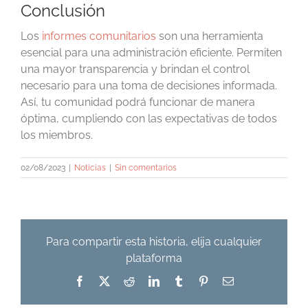
Conclusión
Los
informes comunitarios
son una herramienta
esencial para una administración eficiente. Permiten
una mayor transparencia y brindan el control
necesario para una toma de decisiones informada.
Así, tu comunidad podrá funcionar de manera
óptima, cumpliendo con las expectativas de todos
los miembros.
02/08/2023
|
Noticias
|
Sin comentarios
Para compartir esta historia, elija cualquier
plataforma
Facebook
X
Reddit
LinkedIn
Tumblr
Pinterest
Correo
electrónico