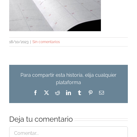
18/10/2023
|
Sin comentarios
Para compartir esta historia, elija cualquier
plataforma
Facebook
X
Reddit
LinkedIn
Tumblr
Pinterest
Correo
electrónico
Deja tu comentario
Comentar