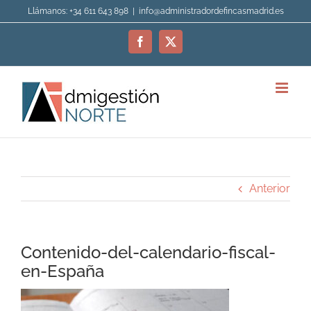
Saltar
Llámanos: +34 611 643 898
|
info@administradordefincasmadrid.es
al
contenido
Facebook
X
Anterior
Contenido-del-calendario-fiscal-
en-España